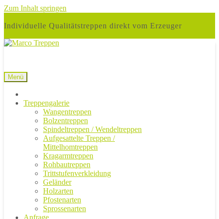
Zum Inhalt springen
Individuelle Qualitätstreppen direkt vom Erzeuger
Menü
Treppengalerie
Wangentreppen
Bolzentreppen
Spindeltreppen / Wendeltreppen
Aufgesattelte Treppen /
Mittelhomtreppen
Kragarmtreppen
Rohbautreppen
Trittstufenverkleidung
Geländer
Holzarten
Pfostenarten
Sprossenarten
Anfrage