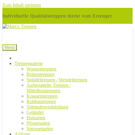
Zum Inhalt springen
Individuelle Qualitätstreppen direkt vom Erzeuger
Menü
Treppengalerie
Wangentreppen
Bolzentreppen
Spindeltreppen / Wendeltreppen
Aufgesattelte Treppen /
Mittelhomtreppen
Kragarmtreppen
Rohbautreppen
Trittstufenverkleidung
Geländer
Holzarten
Pfostenarten
Sprossenarten
Anfrage