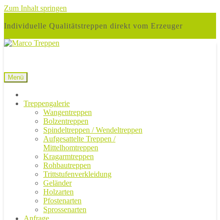
Zum Inhalt springen
Individuelle Qualitätstreppen direkt vom Erzeuger
Menü
Treppengalerie
Wangentreppen
Bolzentreppen
Spindeltreppen / Wendeltreppen
Aufgesattelte Treppen /
Mittelhomtreppen
Kragarmtreppen
Rohbautreppen
Trittstufenverkleidung
Geländer
Holzarten
Pfostenarten
Sprossenarten
Anfrage