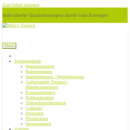
Zum Inhalt springen
Individuelle Qualitätstreppen direkt vom Erzeuger
Menü
Treppengalerie
Wangentreppen
Bolzentreppen
Spindeltreppen / Wendeltreppen
Aufgesattelte Treppen /
Mittelhomtreppen
Kragarmtreppen
Rohbautreppen
Trittstufenverkleidung
Geländer
Holzarten
Pfostenarten
Sprossenarten
Anfrage