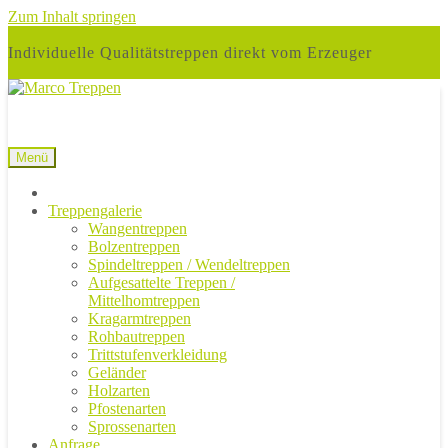
Zum Inhalt springen
Individuelle Qualitätstreppen direkt vom Erzeuger
Menü
Treppengalerie
Wangentreppen
Bolzentreppen
Spindeltreppen / Wendeltreppen
Aufgesattelte Treppen /
Mittelhomtreppen
Kragarmtreppen
Rohbautreppen
Trittstufenverkleidung
Geländer
Holzarten
Pfostenarten
Sprossenarten
Anfrage