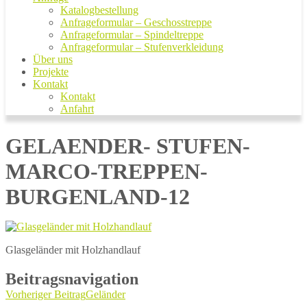
Katalogbestellung
Anfrageformular – Geschosstreppe
Anfrageformular – Spindeltreppe
Anfrageformular – Stufenverkleidung
Über uns
Projekte
Kontakt
Kontakt
Anfahrt
GELAENDER- STUFEN-
MARCO-TREPPEN-
BURGENLAND-12
Glasgeländer mit Holzhandlauf
Beitragsnavigation
Vorheriger Beitrag
Geländer