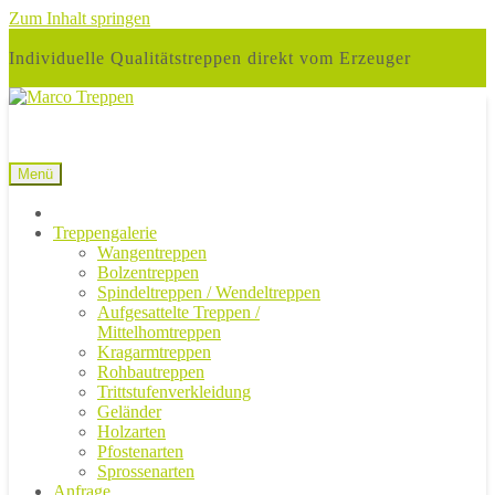
Zum Inhalt springen
Individuelle Qualitätstreppen direkt vom Erzeuger
Menü
Treppengalerie
Wangentreppen
Bolzentreppen
Spindeltreppen / Wendeltreppen
Aufgesattelte Treppen /
Mittelhomtreppen
Kragarmtreppen
Rohbautreppen
Trittstufenverkleidung
Geländer
Holzarten
Pfostenarten
Sprossenarten
Anfrage