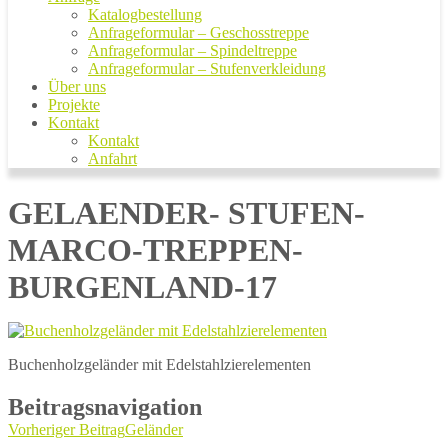
Katalogbestellung
Anfrageformular – Geschosstreppe
Anfrageformular – Spindeltreppe
Anfrageformular – Stufenverkleidung
Über uns
Projekte
Kontakt
Kontakt
Anfahrt
GELAENDER- STUFEN-
MARCO-TREPPEN-
BURGENLAND-17
Buchenholzgeländer mit Edelstahlzierelementen
Beitragsnavigation
Vorheriger Beitrag
Geländer