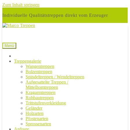
Zum Inhalt springen
Individuelle Qualitätstreppen direkt vom Erzeuger
Menü
Treppengalerie
Wangentreppen
Bolzentreppen
Spindeltreppen / Wendeltreppen
Aufgesattelte Treppen /
Mittelhomtreppen
Kragarmtreppen
Rohbautreppen
Trittstufenverkleidung
Geländer
Holzarten
Pfostenarten
Sprossenarten
Anfrage