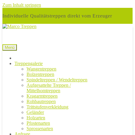
Zum Inhalt springen
Individuelle Qualitätstreppen direkt vom Erzeuger
Menü
Treppengalerie
Wangentreppen
Bolzentreppen
Spindeltreppen / Wendeltreppen
Aufgesattelte Treppen /
Mittelhomtreppen
Kragarmtreppen
Rohbautreppen
Trittstufenverkleidung
Geländer
Holzarten
Pfostenarten
Sprossenarten
Anfrage