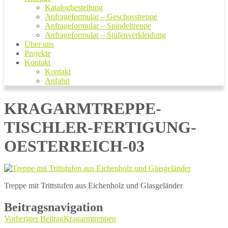
Katalogbestellung
Anfrageformular – Geschosstreppe
Anfrageformular – Spindeltreppe
Anfrageformular – Stufenverkleidung
Über uns
Projekte
Kontakt
Kontakt
Anfahrt
KRAGARMTREPPE-
TISCHLER-FERTIGUNG-
OESTERREICH-03
Treppe mit Trittstufen aus Eichenholz und Glasgeländer
Beitragsnavigation
Vorheriger Beitrag
Kragarmtreppen