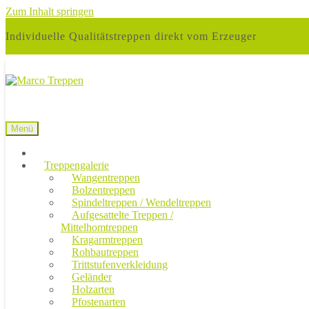
Zum Inhalt springen
Individuelle Qualitätstreppen direkt vom Erzeuger
Menü
Treppengalerie
Wangentreppen
Bolzentreppen
Spindeltreppen / Wendeltreppen
Aufgesattelte Treppen /
Mittelhomtreppen
Kragarmtreppen
Rohbautreppen
Trittstufenverkleidung
Geländer
Holzarten
Pfostenarten