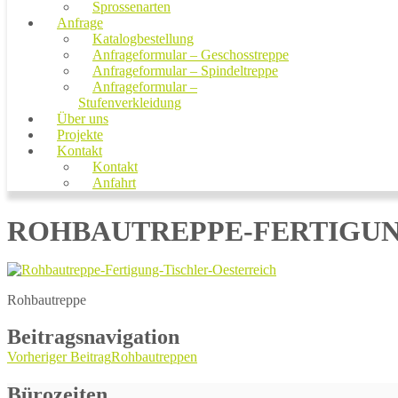
Sprossenarten
Anfrage
Katalogbestellung
Anfrageformular – Geschosstreppe
Anfrageformular – Spindeltreppe
Anfrageformular –
Stufenverkleidung
Über uns
Projekte
Kontakt
Kontakt
Anfahrt
ROHBAUTREPPE-FERTIGUN
Rohbautreppe
Beitragsnavigation
Vorheriger Beitrag
Rohbautreppen
Bürozeiten