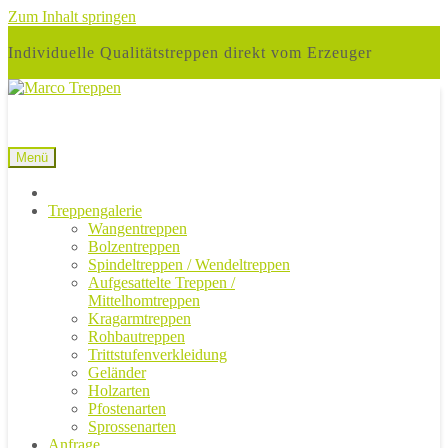
Zum Inhalt springen
Individuelle Qualitätstreppen direkt vom Erzeuger
Menü
Treppengalerie
Wangentreppen
Bolzentreppen
Spindeltreppen / Wendeltreppen
Aufgesattelte Treppen /
Mittelhomtreppen
Kragarmtreppen
Rohbautreppen
Trittstufenverkleidung
Geländer
Holzarten
Pfostenarten
Sprossenarten
Anfrage