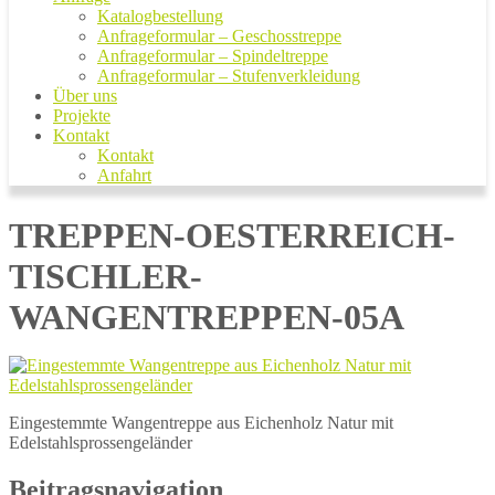
Katalogbestellung
Anfrageformular – Geschosstreppe
Anfrageformular – Spindeltreppe
Anfrageformular – Stufenverkleidung
Über uns
Projekte
Kontakt
Kontakt
Anfahrt
TREPPEN-OESTERREICH-
TISCHLER-
WANGENTREPPEN-05A
Eingestemmte Wangentreppe aus Eichenholz Natur mit
Edelstahlsprossengeländer
Beitragsnavigation