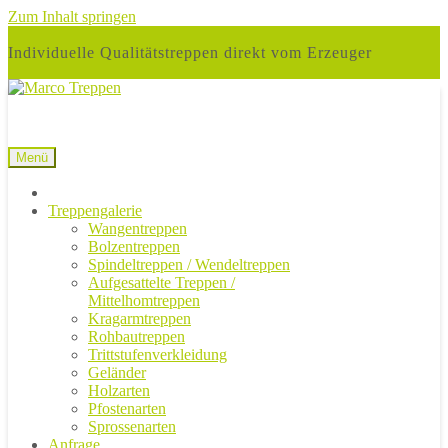
Zum Inhalt springen
Individuelle Qualitätstreppen direkt vom Erzeuger
Menü
Treppengalerie
Wangentreppen
Bolzentreppen
Spindeltreppen / Wendeltreppen
Aufgesattelte Treppen /
Mittelhomtreppen
Kragarmtreppen
Rohbautreppen
Trittstufenverkleidung
Geländer
Holzarten
Pfostenarten
Sprossenarten
Anfrage