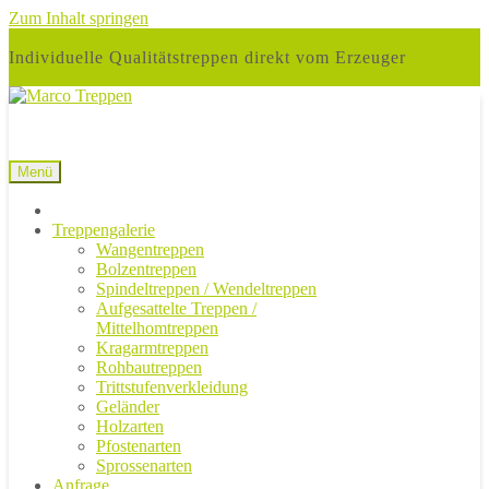
Zum Inhalt springen
Individuelle Qualitätstreppen direkt vom Erzeuger
Menü
Treppengalerie
Wangentreppen
Bolzentreppen
Spindeltreppen / Wendeltreppen
Aufgesattelte Treppen /
Mittelhomtreppen
Kragarmtreppen
Rohbautreppen
Trittstufenverkleidung
Geländer
Holzarten
Pfostenarten
Sprossenarten
Anfrage