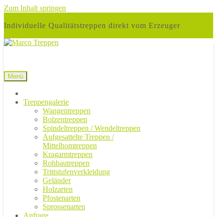
Zum Inhalt springen
Individuelle Qualitätstreppen direkt vom Erzeuger
Menü
Treppengalerie
Wangentreppen
Bolzentreppen
Spindeltreppen / Wendeltreppen
Aufgesattelte Treppen /
Mittelhomtreppen
Kragarmtreppen
Rohbautreppen
Trittstufenverkleidung
Geländer
Holzarten
Pfostenarten
Sprossenarten
Anfrage