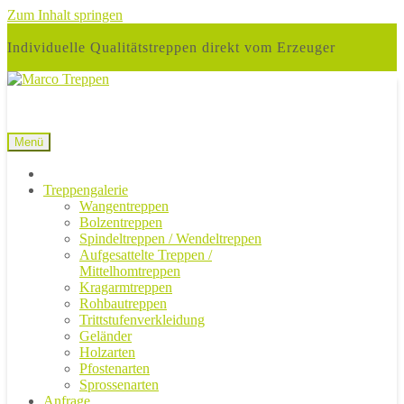
Zum Inhalt springen
Individuelle Qualitätstreppen direkt vom Erzeuger
Menü
Treppengalerie
Wangentreppen
Bolzentreppen
Spindeltreppen / Wendeltreppen
Aufgesattelte Treppen /
Mittelhomtreppen
Kragarmtreppen
Rohbautreppen
Trittstufenverkleidung
Geländer
Holzarten
Pfostenarten
Sprossenarten
Anfrage