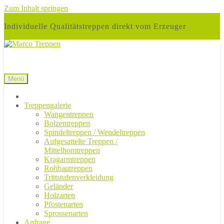
Zum Inhalt springen
Individuelle Qualitätstreppen direkt vom Erzeuger
Menü
Treppengalerie
Wangentreppen
Bolzentreppen
Spindeltreppen / Wendeltreppen
Aufgesattelte Treppen /
Mittelhomtreppen
Kragarmtreppen
Rohbautreppen
Trittstufenverkleidung
Geländer
Holzarten
Pfostenarten
Sprossenarten
Anfrage