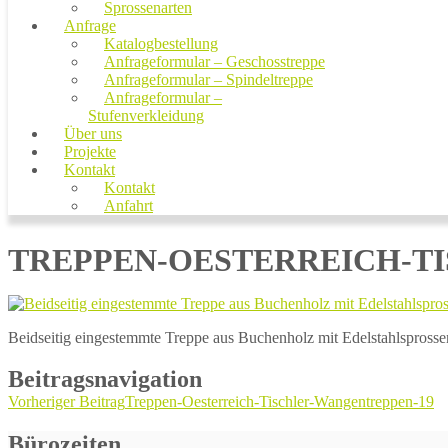
Sprossenarten
Anfrage
Katalogbestellung
Anfrageformular – Geschosstreppe
Anfrageformular – Spindeltreppe
Anfrageformular –
Stufenverkleidung
Über uns
Projekte
Kontakt
Kontakt
Anfahrt
TREPPEN-OESTERREICH-T
Beidseitig eingestemmte Treppe aus Buchenholz mit Edelstahlspross
Beitragsnavigation
Vorheriger Beitrag
Treppen-Oesterreich-Tischler-Wangentreppen-19
Bürozeiten