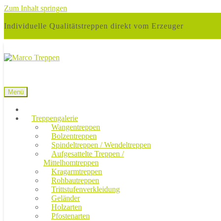
Zum Inhalt springen
Individuelle Qualitätstreppen direkt vom Erzeuger
Menü
Treppengalerie
Wangentreppen
Bolzentreppen
Spindeltreppen / Wendeltreppen
Aufgesattelte Treppen /
Mittelhomtreppen
Kragarmtreppen
Rohbautreppen
Trittstufenverkleidung
Geländer
Holzarten
Pfostenarten