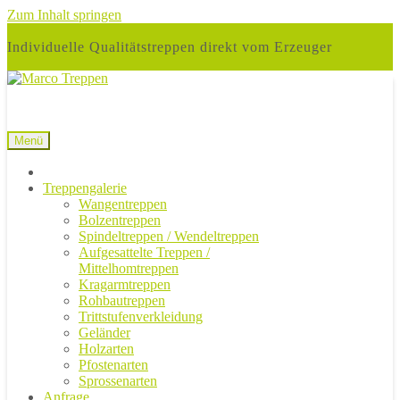
Zum Inhalt springen
Individuelle Qualitätstreppen direkt vom Erzeuger
Menü
Treppengalerie
Wangentreppen
Bolzentreppen
Spindeltreppen / Wendeltreppen
Aufgesattelte Treppen /
Mittelhomtreppen
Kragarmtreppen
Rohbautreppen
Trittstufenverkleidung
Geländer
Holzarten
Pfostenarten
Sprossenarten
Anfrage