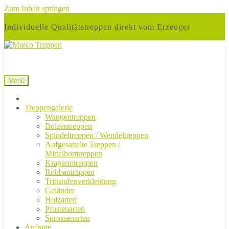
Zum Inhalt springen
Individuelle Qualitätstreppen direkt vom Erzeuger
Menü
Treppengalerie
Wangentreppen
Bolzentreppen
Spindeltreppen / Wendeltreppen
Aufgesattelte Treppen /
Mittelhomtreppen
Kragarmtreppen
Rohbautreppen
Trittstufenverkleidung
Geländer
Holzarten
Pfostenarten
Sprossenarten
Anfrage