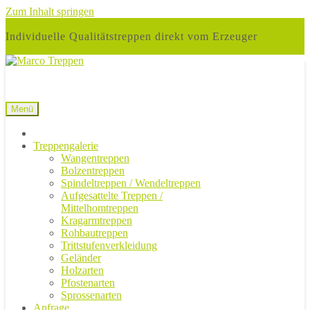
Zum Inhalt springen
Individuelle Qualitätstreppen direkt vom Erzeuger
Menü
Treppengalerie
Wangentreppen
Bolzentreppen
Spindeltreppen / Wendeltreppen
Aufgesattelte Treppen /
Mittelhomtreppen
Kragarmtreppen
Rohbautreppen
Trittstufenverkleidung
Geländer
Holzarten
Pfostenarten
Sprossenarten
Anfrage