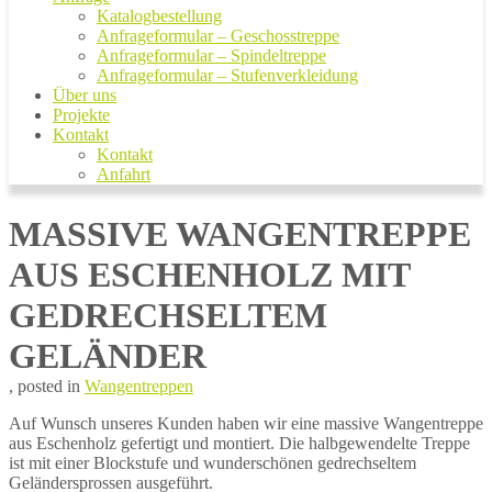
Katalogbestellung
Anfrageformular – Geschosstreppe
Anfrageformular – Spindeltreppe
Anfrageformular – Stufenverkleidung
Über uns
Projekte
Kontakt
Kontakt
Anfahrt
MASSIVE WANGENTREPPE
AUS ESCHENHOLZ MIT
GEDRECHSELTEM
GELÄNDER
15.
von
, posted in
Wangentreppen
April
Marco
Auf Wunsch unseres Kunden haben wir eine massive Wangentreppe
2020
Treppen
13.
aus Eschenholz gefertigt und montiert. Die halbgewendelte Treppe
Mai
ist mit einer Blockstufe und wunderschönen gedrechseltem
2020
Geländersprossen ausgeführt.