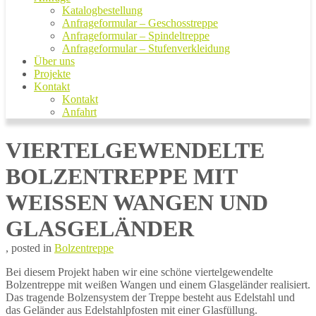
Katalogbestellung
Anfrageformular – Geschosstreppe
Anfrageformular – Spindeltreppe
Anfrageformular – Stufenverkleidung
Über uns
Projekte
Kontakt
Kontakt
Anfahrt
VIERTELGEWENDELTE
BOLZENTREPPE MIT
WEISSEN WANGEN UND G
LASGELÄNDER
13.
von
, posted in
Bolzentreppe
Mai
Marco
Bei diesem Projekt haben wir eine schöne viertelgewendelte
2020
Treppen
13.
Bolzentreppe mit weißen Wangen und einem Glasgeländer realisiert.
Mai
Das tragende Bolzensystem der Treppe besteht aus Edelstahl und
2020
das Geländer aus Edelstahlpfosten mit einer Glasfüllung.