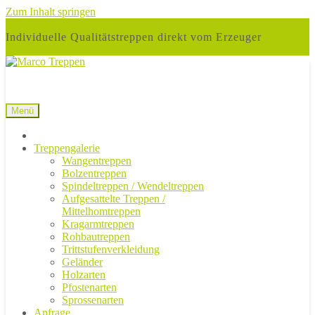
Zum Inhalt springen
Individuelle Qualitätstreppen direkt vom Erzeuger
Menü
Treppengalerie
Wangentreppen
Bolzentreppen
Spindeltreppen / Wendeltreppen
Aufgesattelte Treppen /
Mittelhomtreppen
Kragarmtreppen
Rohbautreppen
Trittstufenverkleidung
Geländer
Holzarten
Pfostenarten
Sprossenarten
Anfrage