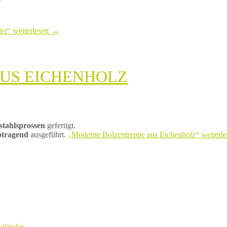
der“
weiterlesen
→
US EICHENHOLZ
stahlsprossen
gefertigt.
btragend
ausgeführt.
„Moderne Bolzentreppe aus Eichenholz“
weiterl
eländer