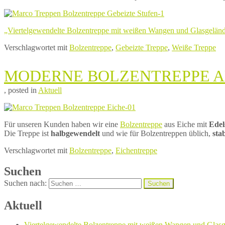
2020
„Viertelgewendelte Bolzentreppe mit weißen Wangen und Glasgelän
Verschlagwortet mit
Bolzentreppe
,
Gebeizte Treppe
,
Weiße Treppe
MODERNE BOLZENTREPPE A
8.
von
, posted in
Aktuell
Dezember
Marco
2018
Treppen
8.
Dezember
Für unseren Kunden haben wir eine
Bolzentreppe
aus Eiche mit
Edel
2018
Die Treppe ist
halbgewendelt
und wie für Bolzentreppen üblich,
sta
Verschlagwortet mit
Bolzentreppe
,
Eichentreppe
Suchen
Suchen nach:
Aktuell
Viertelgewendelte Bolzentreppe mit weißen Wangen und Glasg