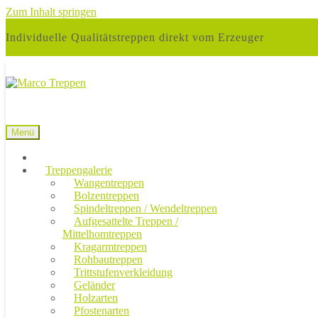
Zum Inhalt springen
Individuelle Qualitätstreppen direkt vom Erzeuger
Menü
Treppengalerie
Wangentreppen
Bolzentreppen
Spindeltreppen / Wendeltreppen
Aufgesattelte Treppen /
Mittelhomtreppen
Kragarmtreppen
Rohbautreppen
Trittstufenverkleidung
Geländer
Holzarten
Pfostenarten