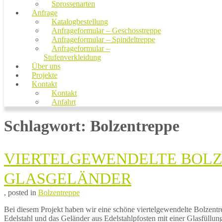
Sprossenarten
Anfrage
Katalogbestellung
Anfrageformular – Geschosstreppe
Anfrageformular – Spindeltreppe
Anfrageformular –
Stufenverkleidung
Über uns
Projekte
Kontakt
Kontakt
Anfahrt
Schlagwort:
Bolzentreppe
VIERTELGEWENDELTE BOLZE
LASGELÄNDER
13.
von
, posted in
Bolzentreppe
Mai
Marco
Bei diesem Projekt haben wir eine schöne viertelgewendelte Bolzent
2020
Treppen
13.
Edelstahl und das Geländer aus Edelstahlpfosten mit einer Glasfüllun
Mai