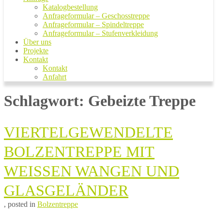
Katalogbestellung
Anfrageformular – Geschosstreppe
Anfrageformular – Spindeltreppe
Anfrageformular – Stufenverkleidung
Über uns
Projekte
Kontakt
Kontakt
Anfahrt
Schlagwort:
Gebeizte Treppe
VIERTELGEWENDELTE
BOLZENTREPPE MIT
WEISSEN WANGEN UND G
LASGELÄNDER
13.
von
, posted in
Bolzentreppe
Mai
Marco