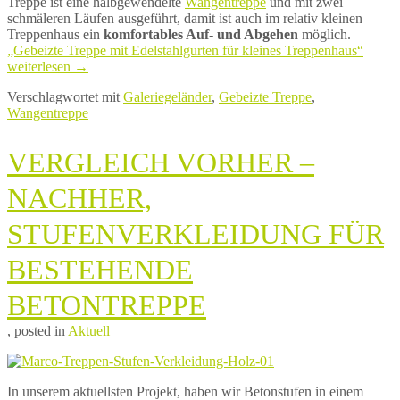
Treppe ist eine halbgewendelte
Wangentreppe
und mit zwei
schmäleren Läufen ausgeführt, damit ist auch im relativ kleinen
Treppenhaus ein
komfortables Auf- und Abgehen
möglich.
„Gebeizte Treppe mit Edelstahlgurten für kleines Treppenhaus“
weiterlesen
→
Verschlagwortet mit
Galeriegeländer
,
Gebeizte Treppe
,
Wangentreppe
VERGLEICH VORHER –
NACHHER,
STUFENVERKLEIDUNG FÜR
BESTEHENDE
BETONTREPPE
18.
von
, posted in
Aktuell
Oktober
Marco
2018
Treppen
12.
April
In unserem aktuellsten Projekt, haben wir Betonstufen in einem
2019