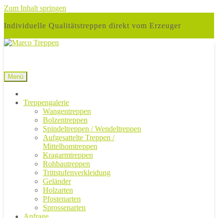
Zum Inhalt springen
Individuelle Qualitätstreppen direkt vom Erzeuger
Menü
Treppengalerie
Wangentreppen
Bolzentreppen
Spindeltreppen / Wendeltreppen
Aufgesattelte Treppen /
Mittelhomtreppen
Kragarmtreppen
Rohbautreppen
Trittstufenverkleidung
Geländer
Holzarten
Pfostenarten
Sprossenarten
Anfrage