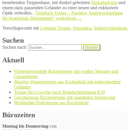
bestehenden Treppenhaus, mit dunkel gebeizten
Stufenbelegen
und
einem dazu passenden Geländer zu einer neuen und exklusiven
Optik verholfen.
„Vergleich Vorher – Nachher, Stufenverkleidung
für bestehende Betontreppe“
weiterlesen
→
Verschlagwortet mit
Gebeizte Treppe
,
Setzstufen
,
Stufenverkleidung
Suchen
Suchen nach:
Aktuell
Viertelgewendelte Bolzentreppe mit weißen Wangen und
Glasgeländer
Massive Wangentreppe aus Eschenholz mit gedrechseltem
Geländer
Treppe für Gewerbe nach Brandschutzklasse R30
Geschlossene Buchentreppe mit raumhoher Innenwand
Weitläufige Podestreppe aus Buchenholz
Bürozeiten
Montag bis Donnerstag
von