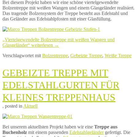
Bei diesem Projekt haben wir eine schöne viertelgewendelte
2020
Treppen
13.
Bolzentreppe mit weißen Wangen und einem Glasgeländer realisiert.
Mai
Das tragende Bolzensystem der Treppe besteht aus Edelstahl und
2020
das Geländer aus Edelstahlpfosten mit einer Glasfüllung.
„Viertelgewendelte Bolzentreppe mit weißen Wangen und
Glasgeländer“
weiterlesen
→
Verschlagwortet mit
Bolzentreppe
,
Gebeizte Treppe
,
Weiße Treppe
GEBEIZTE TREPPE MIT
EDELSTAHLGURTEN FÜR
KLEINES TREPPENHAUS
14.
von
, posted in
Aktuell
Januar
Marco
2019
Treppen
Bei unserem aktuellsten Projekt haben wir eine
Treppe aus
Buchenholz
mit einem passenden
Edelstahlgeländer
gefertigt. Die